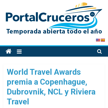
Skip
to
content
PortalCruceros
Toda
la
información
de
World Travel Awards
cruceros
premia a Copenhague,
en
un
Dubrovnik, NCL y Riviera
solo
sitio
Travel