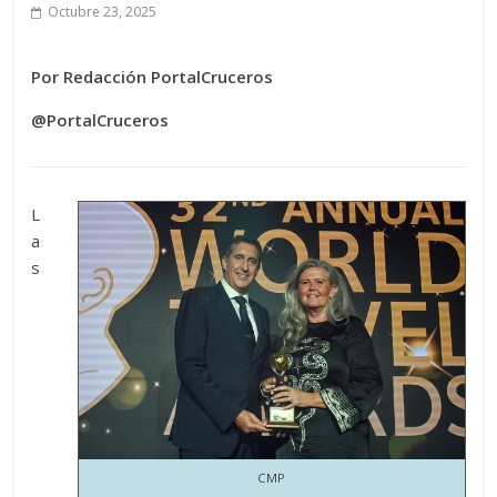
Octubre 23, 2025
Por Redacción PortalCruceros
@PortalCruceros
L
a
s
CMP