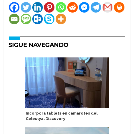
SIGUE NAVEGANDO
Incorpora tablets en camarotes del
Puerto d
Celestyal Discovery
experien
aumentad