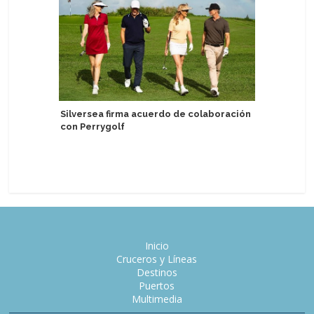
Silversea firma acuerdo de colaboración
con Perrygolf
Brasil re
turistas 
semestr
Inicio
Cruceros y Líneas
Destinos
Puertos
Multimedia