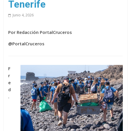
Tenerife
Junio 4, 2026
Por Redacción PortalCruceros
@PortalCruceros
F
r
e
d
.