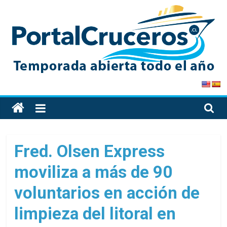
Skip
to
content
PortalCruceros
Toda
la
información
de
Fred. Olsen Express
cruceros
moviliza a más de 90
en
un
voluntarios en acción de
solo
sitio
limpieza del litoral en