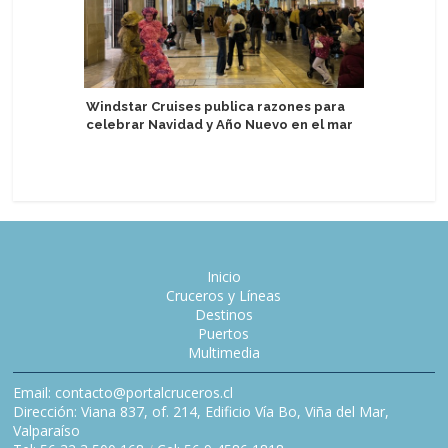
Windstar Cruises publica razones para
Puerto d
celebrar Navidad y Año Nuevo en el mar
experien
aumentad
Inicio
Cruceros y Líneas
Destinos
Puertos
Multimedia
Email: contacto@portalcruceros.cl
Dirección: Viana 837, of. 214, Edificio Vía Bo, Viña del Mar,
Valparaíso