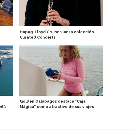
Hapag-Lloyd Cruises lanza colección
Amplían cap
Curated Concerts
Brisbane In
Golden Galápagos destaca "Caja
Antarctica2
,26%
Mágica" como atractivo de sus viajes
Leica Came