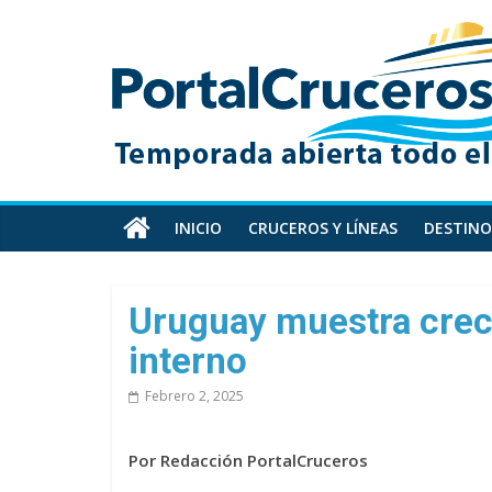
Skip
PortalCruceros
to
content
Toda
la
información
de
cruceros
en
INICIO
CRUCEROS Y LÍNEAS
DESTINO
un
solo
sitio
Uruguay muestra crec
interno
Febrero 2, 2025
Por Redacción PortalCruceros