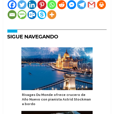
SIGUE NAVEGANDO
Rivages Du Monde ofrece crucero de
Canal de
Año Nuevo con pianista Astrid Stockman
cruceros 
a bordo