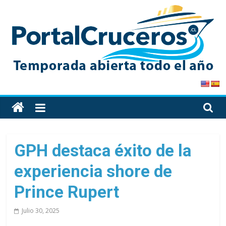
Skip
to
content
PortalCruceros
Toda
la
información
de
GPH destaca éxito de la
cruceros
experiencia shore de
en
un
Prince Rupert
solo
sitio
Julio 30, 2025