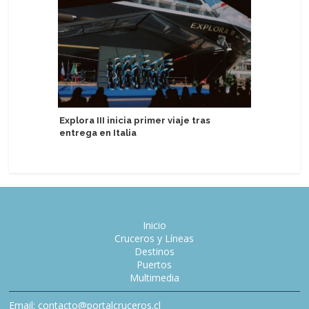
Cantante
Explora III inicia primer viaje tras
en Margar
entrega en Italia
Inicio
Cruceros y Líneas
Destinos
Puertos
Multimedia
Email: contacto@portalcruceros.cl