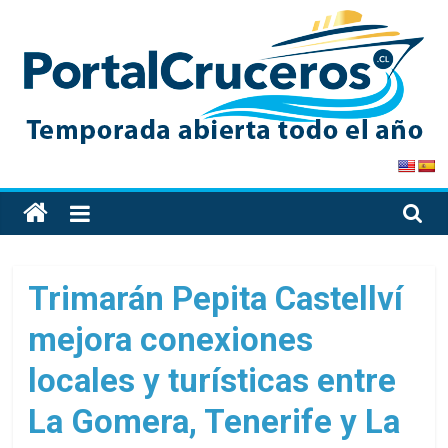
Skip
to
content
PortalCruceros
Toda
la
información
de
Trimarán Pepita Castellví
cruceros
mejora conexiones
en
un
locales y turísticas entre
solo
sitio
La Gomera, Tenerife y La