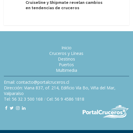
Cruiseline y Shipmate revelan cambios
Nueva Zel
en tendencias de cruceros
2028
Inicio
Cruceros y Líneas
Destinos
Puertos
Multimedia
Email: contacto@portalcruceros.cl
Dirección: Viana 837, of. 214, Edificio Vía Bo, Viña del Mar,
Valparaíso
Tel: 56 32 3 500 168
/
Cel: 56 9 4586 1818