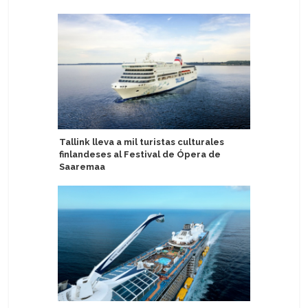
Tallink lleva a mil turistas culturales
Segundo 
finlandeses al Festival de Ópera de
tendrá c
Saaremaa
Scenic Ec