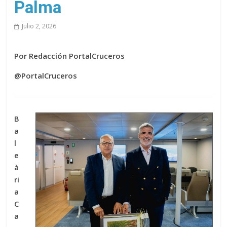
Palma
Julio 2, 2026
Por Redacción PortalCruceros
@PortalCruceros
B
a
l
e
à
ri
a
C
a