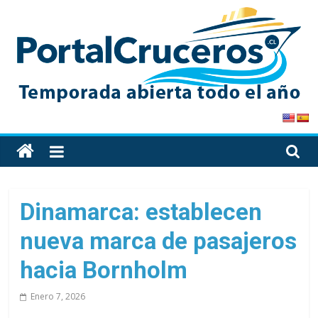
Skip
to
content
PortalCruceros
Toda
la
información
de
Dinamarca: establecen
cruceros
nueva marca de pasajeros
en
un
hacia Bornholm
solo
sitio
Enero 7, 2026