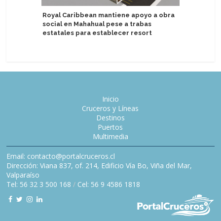
Puerto d
Royal Caribbean mantiene apoyo a obra
Atlántida
social en Mahahual pese a trabas
estatales para establecer resort
Inicio
Cruceros y Líneas
Destinos
Puertos
Multimedia
Email: contacto@portalcruceros.cl
Dirección: Viana 837, of. 214, Edificio Vía Bo, Viña del Mar,
Valparaíso
Tel: 56 32 3 500 168
/
Cel: 56 9 4586 1818