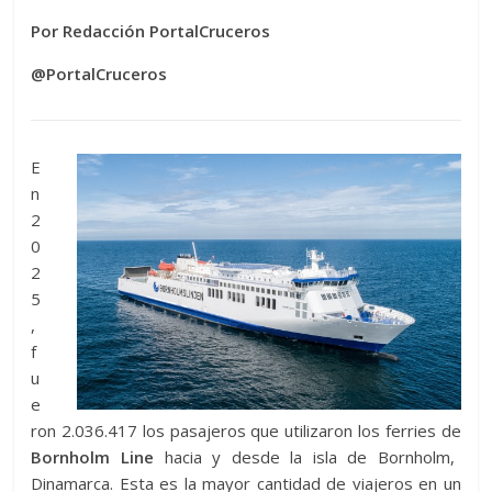
Por Redacción PortalCruceros
@PortalCruceros
E
n
2
0
2
5
,
f
u
e
ron 2.036.417 los pasajeros que utilizaron los ferries de
Bornholm Line
hacia y desde la isla de Bornholm,
Dinamarca. Esta es la mayor cantidad de viajeros en un