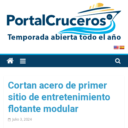
Skip
to
content
PortalCruceros
Toda
la
información
de
Cortan acero de primer
cruceros
sitio de entretenimiento
en
un
flotante modular
solo
sitio
Julio 3, 2024