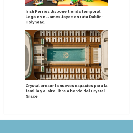
Irish Ferries dispone tienda temporal
Royal Ca
Lego en el James Joyce en ruta Dublín-
social e
Holyhead
estatale
Crystal presenta nuevos espacios para la
Estudio 
familia y al aire libre a bordo del Crystal
vería af
Grace
de cruce