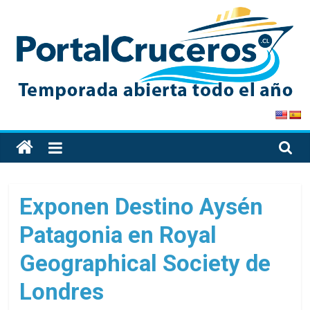
Skip
to
content
PortalCruceros
Toda
la
información
de
Exponen Destino Aysén
cruceros
Patagonia en Royal
en
un
Geographical Society de
solo
sitio
Londres