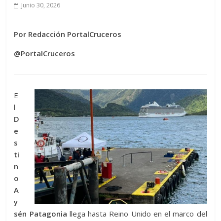
Junio 30, 2026
Por Redacción PortalCruceros
@PortalCruceros
E
l
D
e
s
ti
n
o
A
y
sén Patagonia
llega hasta Reino Unido en el marco del