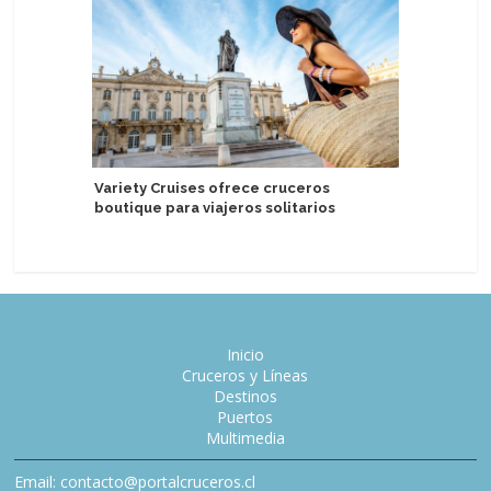
Sirena s
Variety Cruises ofrece cruceros
la prima
boutique para viajeros solitarios
Inicio
Cruceros y Líneas
Destinos
Puertos
Multimedia
Email: contacto@portalcruceros.cl