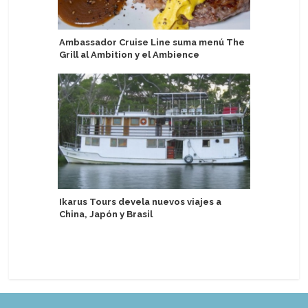
Ambassador Cruise Line suma menú The
Brasil re
Grill al Ambition y el Ambience
turistas 
semestr
Ikarus Tours devela nuevos viajes a
China, Japón y Brasil
Arrestan
en Puert
crucero