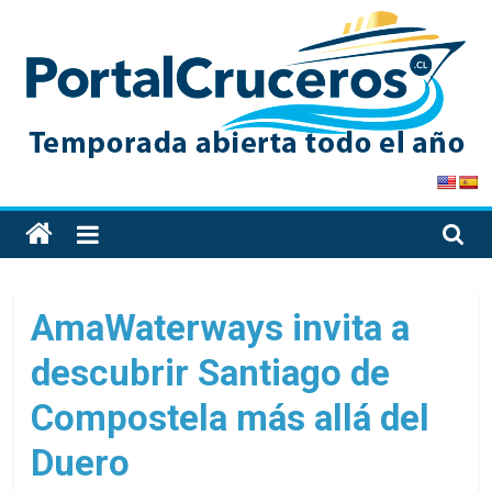
Skip
to
content
PortalCruceros
Toda
la
información
de
AmaWaterways invita a
cruceros
descubrir Santiago de
en
un
Compostela más allá del
solo
sitio
Duero