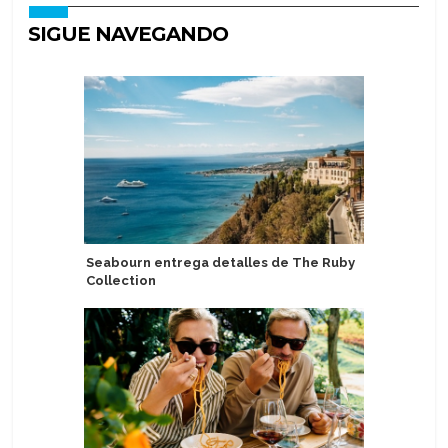
SIGUE NAVEGANDO
Seabourn entrega detalles de The Ruby
Roam by 
Collection
con Appr
ventas