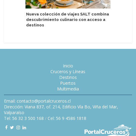
Nueva colección de viajes SALT combina
descubrimiento culinario con acceso a
Cruiseli
destinos
en tende
Inicio
Cruceros y Líneas
Destinos
Puertos
Multimedia
Email: contacto@portalcruceros.cl
Dirección: Viana 837, of. 214, Edificio Vía Bo, Viña del Mar,
Valparaíso
Tel: 56 32 3 500 168
/
Cel: 56 9 4586 1818