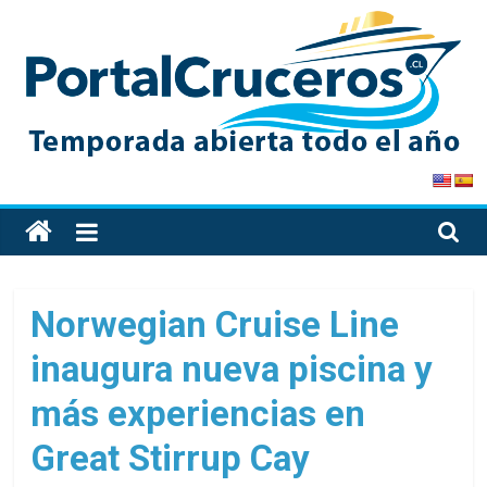
Skip
to
content
PortalCruceros
Toda
la
información
de
Norwegian Cruise Line
cruceros
inaugura nueva piscina y
en
un
más experiencias en
solo
sitio
Great Stirrup Cay