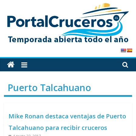
Skip
to
content
PortalCruceros
Toda
la
información
Puerto Talcahuano
de
cruceros
en
un
Mike Ronan destaca ventajas de Puerto
solo
sitio
Talcahuano para recibir cruceros