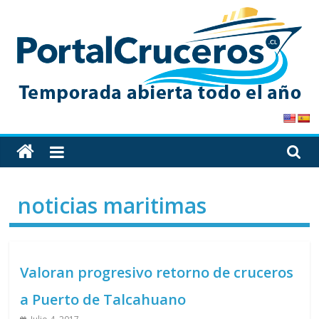
Skip
to
content
PortalCruceros
Toda
la
información
noticias maritimas
de
cruceros
en
un
Valoran progresivo retorno de cruceros
solo
sitio
a Puerto de Talcahuano