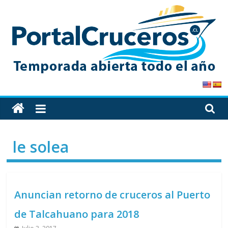
Skip
to
content
PortalCruceros
Toda
la
información
le solea
de
cruceros
en
un
Anuncian retorno de cruceros al Puerto
solo
sitio
de Talcahuano para 2018