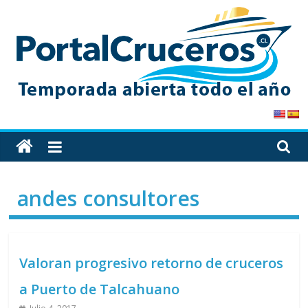
Skip
to
content
PortalCruceros
Toda
la
información
andes consultores
de
cruceros
en
un
Valoran progresivo retorno de cruceros
solo
sitio
a Puerto de Talcahuano