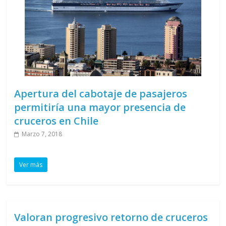
Apertura del cabotaje de pasajeros
permitiría una mayor presencia de
cruceros en Chile
Marzo 7, 2018
Ver más
Valoran progresivo retorno de cruceros