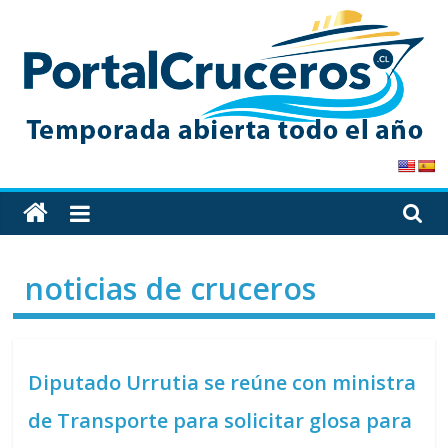
Skip
to
content
PortalCruceros
Toda
la
información
noticias de cruceros
de
cruceros
en
un
Diputado Urrutia se reúne con ministra
solo
sitio
de Transporte para solicitar glosa para