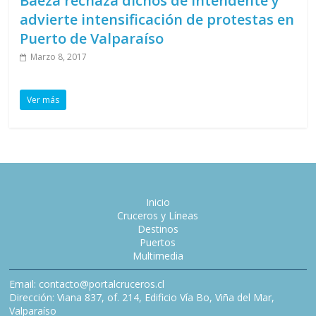
Baeza rechaza dichos de Intendente y
advierte intensificación de protestas en
Puerto de Valparaíso
Marzo 8, 2017
Ver más
Inicio
Cruceros y Líneas
Destinos
Puertos
Multimedia
Email: contacto@portalcruceros.cl
Dirección: Viana 837, of. 214, Edificio Vía Bo, Viña del Mar,
Valparaíso