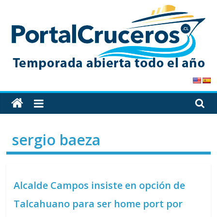
Skip
to
content
PortalCruceros
Toda
la
información
sergio baeza
de
cruceros
en
un
Alcalde Campos insiste en opción de
solo
sitio
Talcahuano para ser home port por