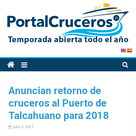
Skip
to
content
PortalCruceros
Toda
la
información
de
Anuncian retorno de
cruceros
cruceros al Puerto de
en
un
Talcahuano para 2018
solo
sitio
Julio 3, 2017