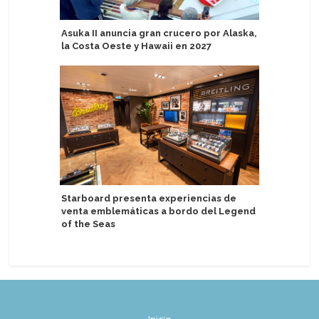
Asuka II anuncia gran crucero por Alaska,
MSC Cruce
la Costa Oeste y Hawaii en 2027
relámpag
viajes p
Starboard presenta experiencias de
venta emblemáticas a bordo del Legend
Flota de
of the Seas
por servi