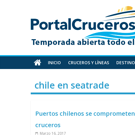
Skip
PortalCruceros
to
content
Toda
la
información
de
cruceros
en
INICIO
CRUCEROS Y LÍNEAS
DESTINO
un
solo
chile en seatrade
sitio
Puertos chilenos se comprometen 
cruceros
Marzo 16, 2017