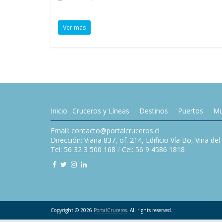
Ver más
Inicio
Cruceros y Líneas
Destinos
Puertos
Mu
Email: contacto@portalcruceros.cl
Dirección: Viana 837, of. 214, Edificio Vía Bo, Viña de
Tel: 56 32 3 500 168
/
Cel: 56 9 4586 1818
Copyright © 2026
PortalCruceros
. All rights reserved.