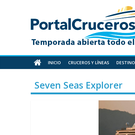
Skip
PortalCruceros
to
content
Toda
la
información
de
cruceros
en
INICIO
CRUCEROS Y LÍNEAS
DESTINO
un
solo
Seven Seas Explorer
sitio