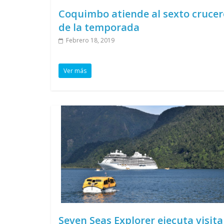
Coquimbo atiende al sexto crucer
de la temporada
Febrero 18, 2019
Ver más
Seven Seas Explorer ejecuta visita