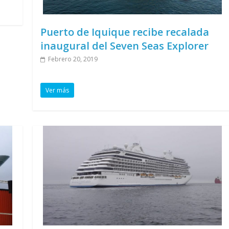
Puerto de Iquique recibe recalada
inaugural del Seven Seas Explorer
Febrero 20, 2019
Ver más