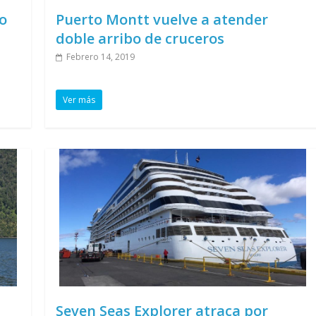
o
Puerto Montt vuelve a atender
doble arribo de cruceros
Febrero 14, 2019
Ver más
Seven Seas Explorer atraca por