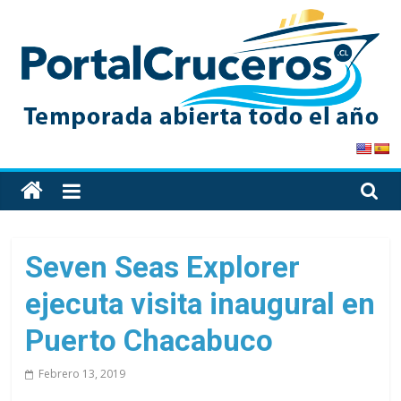
Skip
to
content
PortalCruceros
Toda
la
información
de
Seven Seas Explorer
cruceros
ejecuta visita inaugural en
en
un
Puerto Chacabuco
solo
sitio
Febrero 13, 2019