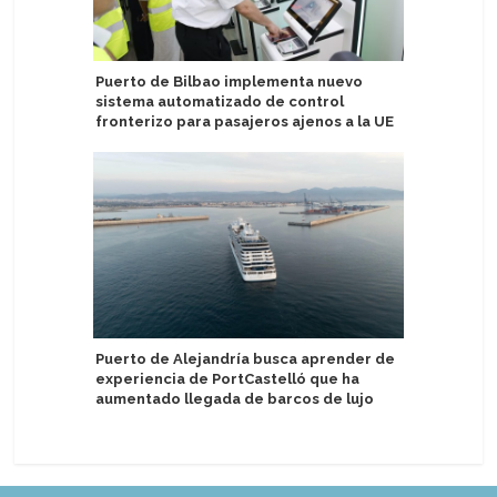
Puerto de Bilbao implementa nuevo
Clean Arc
sistema automatizado de control
sostenib
fronterizo para pasajeros ajenos a la UE
MSC Cruc
Puerto de Alejandría busca aprender de
de bebida
experiencia de PortCastelló que ha
aumentado llegada de barcos de lujo