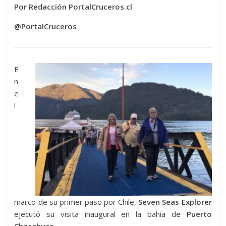
Por Redacción PortalCruceros.cl
@PortalCruceros
E
n
e
l
marco de su primer paso por Chile,
Seven Seas Explorer
ejecutó su visita inaugural en la bahía de
Puerto
Chacabuco
.