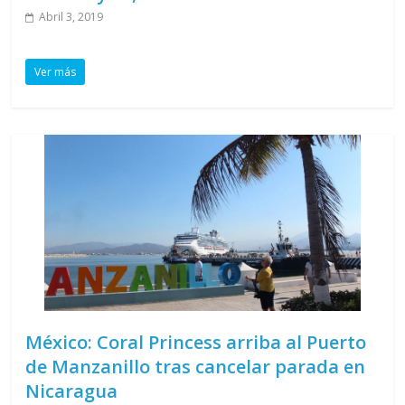
Abril 3, 2019
Ver más
México: Coral Princess arriba al Puerto
de Manzanillo tras cancelar parada en
Nicaragua