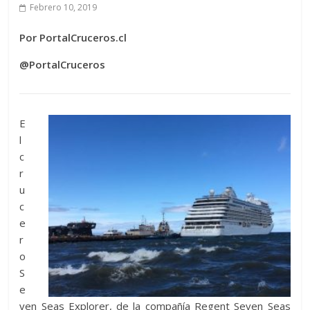
Febrero 10, 2019
Por PortalCruceros.cl
@PortalCruceros
E
l
c
r
u
c
e
r
o
S
e
ven Seas Explorer, de la compañía Regent Seven Seas