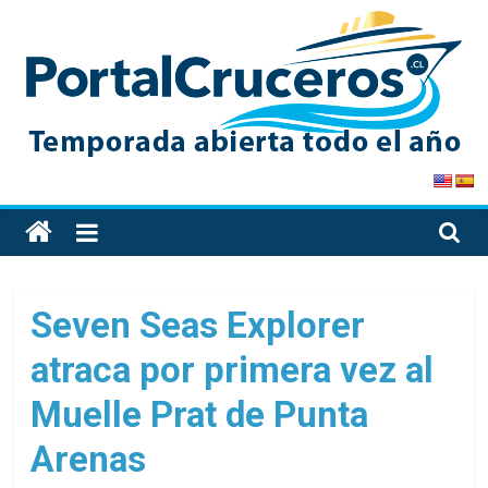
Skip
to
content
PortalCruceros
Toda
la
información
de
Seven Seas Explorer
cruceros
atraca por primera vez al
en
un
Muelle Prat de Punta
solo
sitio
Arenas