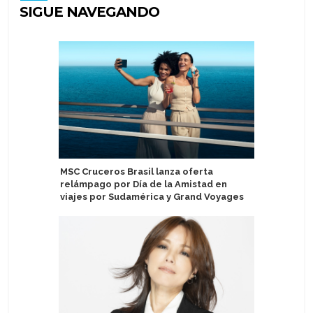
SIGUE NAVEGANDO
MSC Cruceros Brasil lanza oferta
Havila V
relámpago por Día de la Amistad en
agente g
viajes por Sudamérica y Grand Voyages