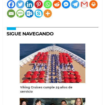
SIGUE NAVEGANDO
Viking Cruises cumple 29 años de
Lindblad
servicio
en segun
de USD 1