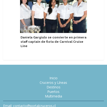
Daniela Gargiulo se convierte en primera
staff captain de flota de Carnival Cruise
Sernatur 
Line
mercado
Inicio
Cruceros y Líneas
Destinos
Puertos
Multimedia
Email: contacto@portalcruceros.cl