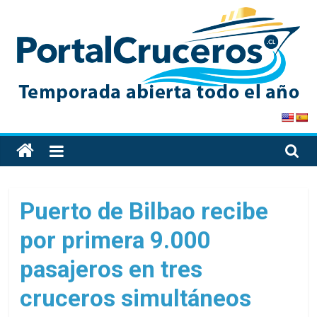
Skip
to
content
PortalCruceros
Toda
la
información
de
Puerto de Bilbao recibe
cruceros
por primera 9.000
en
un
pasajeros en tres
solo
sitio
cruceros simultáneos