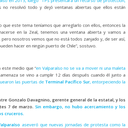
raíso en 2015, luego TPS presentara un recurso de protección,
s no resolvió todo y dejó ventanas abiertas que ellos están
o que este tema teníamos que arreglarlo con ellos, entonces la
hacerse en la Zeal, tenemos una ventana abierta y vamos a
, pero nosotros vemos que no está todos zanjado y, de ser así,
pueden hacer en ningún puerto de Chile”, sostuvo.
a este medio que “
en Valparaíso no se va a mover ni una maleta
amenaza se vino a cumplir 12 días después cuando él junto a
quearon las puertas de
Terminal Pacífico
Sur
, entorpeciendo la
tre Gonzalo Davagnino, gerente general de la estatal, y los
artes 7 de marzo.
Sin embargo, no hubo acercamiento y los
os cruceros.
alparaíso
aseveró que nuevas jornadas de protesta como la