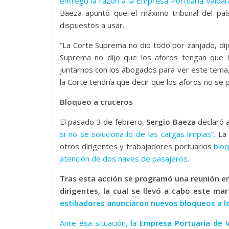
entregó la razón a la Empresa Portuaria Valpa
Baeza apuntó que el máximo tribunal del paí
dispuestos a usar.
“La Corte Suprema no dio todo por zanjado, dij
Suprema no dijo que los aforos tengan que 
juntarnos con los abogados para ver este tema
la Corte tendría que decir que los aforos no se 
Bloqueo a cruceros
El pasado 3 de febrero,
Sergio Baeza
declaró 
si no se soluciona lo de las cargas limpias”.
La 
otros dirigentes y trabajadores portuarios
blo
atención de dos naves de pasajeros.
Tras esta acción se programó una reunión en
dirigentes, la cual se llevó a cabo este m
estibadores anunciaron nuevos bloqueos a l
Ante esa situación, la
Empresa Portuaria de V