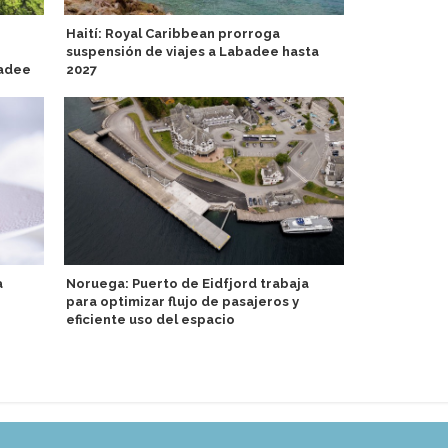
Haití: Royal Caribbean prorroga
Equipo de b
suspensión de viajes a Labadee hasta
at Sea visit
badee
2027
Cellars
a
Noruega: Puerto de Eidfjord trabaja
Australis de
para optimizar flujo de pasajeros y
destino Cab
eficiente uso del espacio