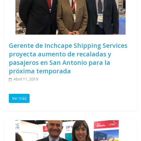
Gerente de Inchcape Shipping Services
proyecta aumento de recaladas y
pasajeros en San Antonio para la
próxima temporada
Abril 11, 2019
Ver más