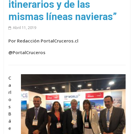
itinerarios y de las
mismas líneas navieras”
Abril 11, 2019
Por Redacción PortalCruceros.cl
@PortalCruceros
C
a
rl
o
s
B
á
e