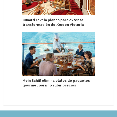
Cunard revela planes para extensa
Regent S
transformación del Queen Victoria
nuevas e
navideña
Mein Schiff elimina platos de paquetes
gourmet para no subir precios
Swan Hel
ropa llev