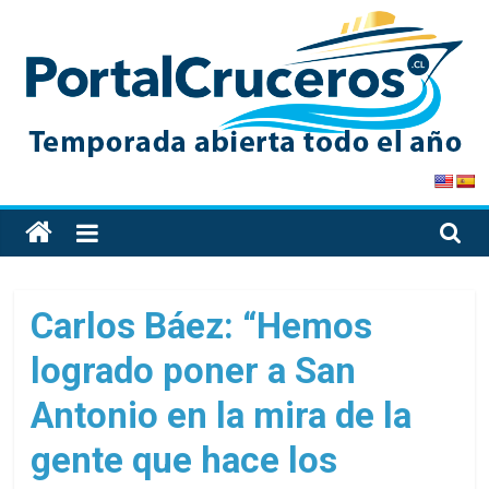
Skip
to
content
PortalCruceros
Toda
la
información
de
Carlos Báez: “Hemos
cruceros
logrado poner a San
en
un
Antonio en la mira de la
solo
sitio
gente que hace los