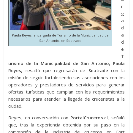
r
g
a
d
a
Paula Reyes, encargada de Turismo de la Municipalidad de
San Antonio, en Seatrade
d
e
T
urismo de la Municipalidad de San Antonio, Paula
Reyes,
resaltó
que regresarán de
Seatrade
con la
misión de seguir fortaleciendo sus asociaciones con los
operadores y prestadores de servicios para generar
ofertas turísticas que cumplan con los requerimientos
necesarios para atender la llegada de cruceristas a la
ciudad.
Reyes, en conversación con
PortalCruceros.cl
, señaló
que, tras la experiencia obtenida por su paso en la
convención de la industria de cruceros en Fort