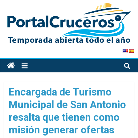
Skip
to
content
PortalCruceros
Toda
la
información
de
Encargada de Turismo
cruceros
Municipal de San Antonio
en
un
resalta que tienen como
solo
sitio
misión generar ofertas