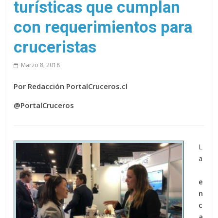
turísticas que cumplan
con requerimientos para
cruceristas
Marzo 8, 2018
Por Redacción PortalCruceros.cl
@PortalCruceros
L
a
e
n
c
a