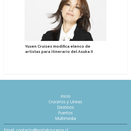
Yusen Cruises modifica elenco de
Holland 
artistas para itinerario del Asuka II
primeros
moderni
Inicio
Cruceros y Líneas
Destinos
Puertos
Multimedia
Email: contacto@portalcruceros.cl