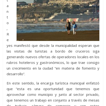
t
a
n
t
o
,
R
e
yes manifestó que desde la municipalidad esperan que
las visitas de turistas a bordo de cruceros siga
generando nuevos ofertas de operadores locales en los
rubros hoteleros y gastronómicos, lo que trae consigo
un crecimiento en la ciudad “en materia de fomento y
desarrollo”.
En este sentido, la encarga turística municipal enfatizó
que “esta es una oportunidad que tenemos que
aprovechar como municipio y junto al sector privado,
que tenemos un trabajo en conjunto a través de mesas
de trabajo, cámara de comercio y con estos