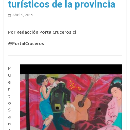
turísticos de la provincia
Abril 9, 2019
Por Redacción PortalCruceros.cl
@PortalCruceros
P
u
e
r
t
o
S
a
n