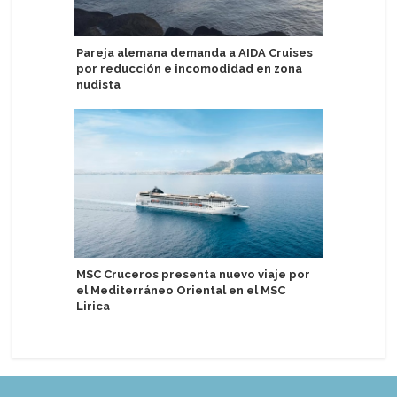
Pareja alemana demanda a AIDA Cruises
Uniworld
por reducción e incomodidad en zona
tres nue
nudista
Dubrovnik
MSC Cruceros presenta nuevo viaje por
primer s
el Mediterráneo Oriental en el MSC
Lirica