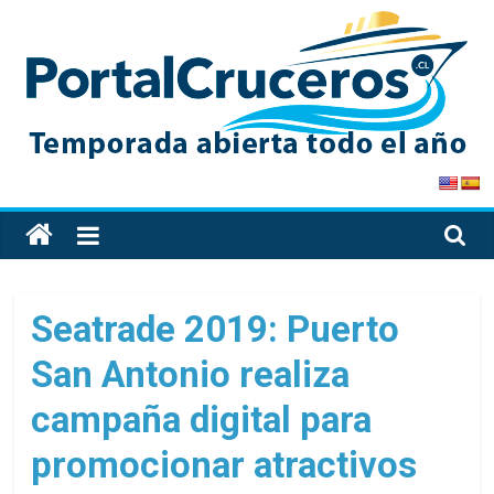
Skip
to
content
PortalCruceros
Toda
la
información
de
Seatrade 2019: Puerto
cruceros
San Antonio realiza
en
un
campaña digital para
solo
sitio
promocionar atractivos