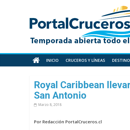
Skip
PortalCruceros
to
content
Toda
la
información
de
cruceros
en
INICIO
CRUCEROS Y LÍNEAS
DESTINO
un
solo
sitio
Royal Caribbean llevar
San Antonio
Marzo 8, 2018
Por Redacción PortalCruceros.cl