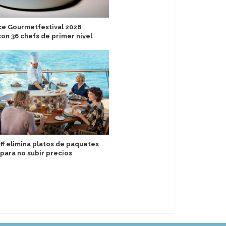
ce Gourmetfestival 2026
Tallink lleva a mil turistas cultu
on 36 chefs de primer nivel
finlandeses al Festival de Óper
Saaremaa
ff elimina platos de paquetes
para no subir precios
Heritage Line lanza nueva gam
mejoras en cruceros por el su
asiático