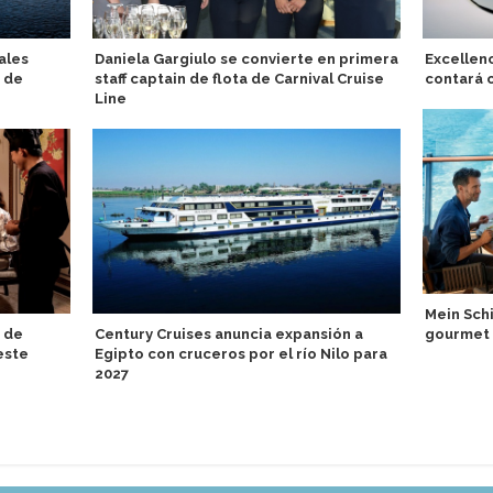
rales
Daniela Gargiulo se convierte en primera
Excellen
a de
staff captain de flota de Carnival Cruise
contará c
Line
Mein Schi
 de
Century Cruises anuncia expansión a
gourmet 
este
Egipto con cruceros por el río Nilo para
2027