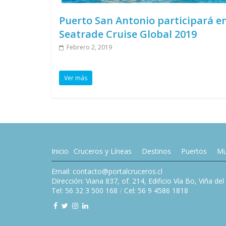
Puerto San Antonio participará e
Seatrade Cruise Global 2019
Febrero 2, 2019
Ver más
Inicio
Cruceros y Líneas
Destinos
Puertos
Mu
Email: contacto@portalcruceros.cl
Dirección: Viana 837, of. 214, Edificio Vía Bo, Viña de
Tel: 56 32 3 500 168
/
Cel: 56 9 4586 1818