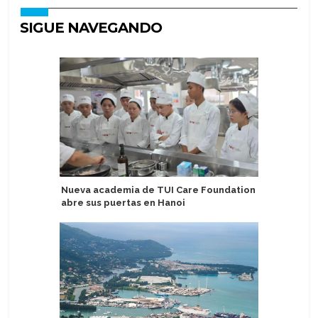
SIGUE NAVEGANDO
Nueva academia de TUI Care Foundation
Botan pr
abre sus puertas en Hanoi
especial
por el S