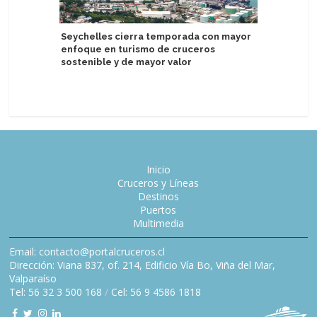
Seychelles cierra temporada con mayor
enfoque en turismo de cruceros
Tercer b
sostenible y de mayor valor
2034 y s
construc
Inicio
Cruceros y Líneas
Destinos
Puertos
Multimedia
Email: contacto@portalcruceros.cl
Dirección: Viana 837, of. 214, Edificio Vía Bo, Viña del Mar,
Valparaíso
Tel: 56 32 3 500 168
/
Cel: 56 9 4586 1818