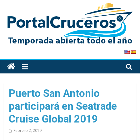
Skip
to
content
PortalCruceros
Toda
la
información
de
Puerto San Antonio
cruceros
participará en Seatrade
en
un
Cruise Global 2019
solo
sitio
Febrero 2, 2019