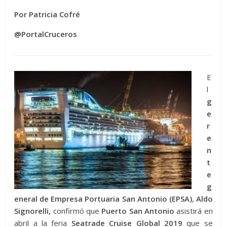
Por Patricia Cofré
@PortalCruceros
E
l
g
e
r
e
n
t
e
g
eneral de Empresa Portuaria San Antonio (EPSA)
,
Aldo
Signorelli,
confirmó que
Puerto San Antonio
asistirá en
abril a la feria
Seatrade Cruise Global 2019
que se