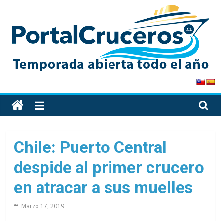
Skip
to
content
PortalCruceros
Toda
la
información
de
Chile: Puerto Central
cruceros
despide al primer crucero
en
un
en atracar a sus muelles
solo
sitio
Marzo 17, 2019