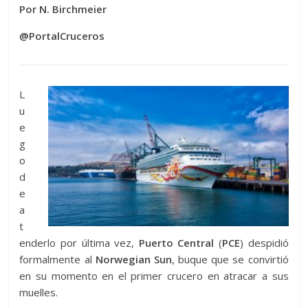
Por N. Birchmeier
@PortalCruceros
L
u
e
g
o
d
e
a
t
enderlo por última vez,
Puerto Central
(
PCE
) despidió
formalmente al
Norwegian Sun
, buque que se convirtió
en su momento en el primer crucero en atracar a sus
muelles.