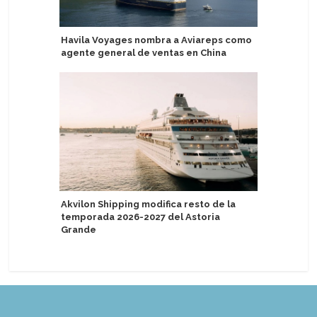
Havila Voyages nombra a Aviareps como
Nueva ge
agente general de ventas en China
amplía u
Akvilon Shipping modifica resto de la
Presenta
temporada 2026-2027 del Astoria
en hotel
Grande
del Asuka