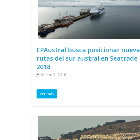
EPAustral busca posicionar nueva
rutas del sur austral en Seatrade
2018
Marzo 7, 2018
Ver más