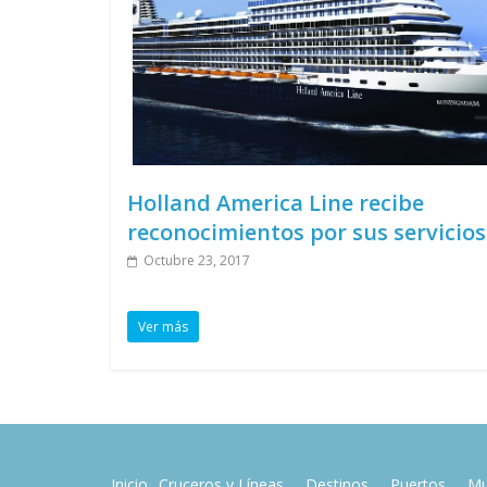
Holland America Line recibe
reconocimientos por sus servicios
Octubre 23, 2017
Ver más
Inicio
Cruceros y Líneas
Destinos
Puertos
Mu