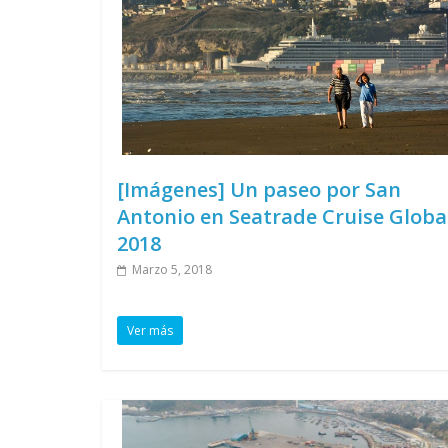
[Imágenes] Un paseo por San
Antonio en Seatrade Cruise Globa
2018
Marzo 5, 2018
Ver más