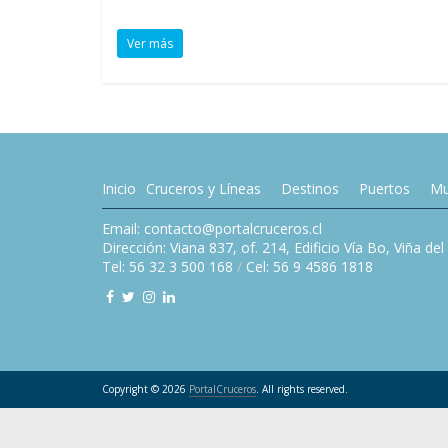
Ver más
Inicio
Cruceros y Líneas
Destinos
Puertos
Mu
Email: contacto@portalcruceros.cl
Dirección: Viana 837, of. 214, Edificio Vía Bo, Viña de
Tel: 56 32 3 500 168
/
Cel: 56 9 4586 1818
Copyright © 2026
PortalCruceros
. All rights reserved.