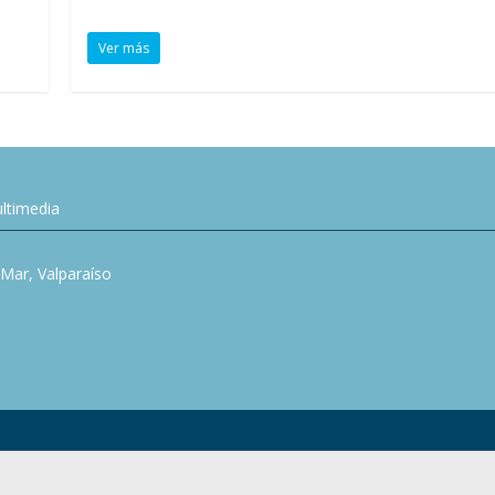
Ver más
ltimedia
l Mar, Valparaíso