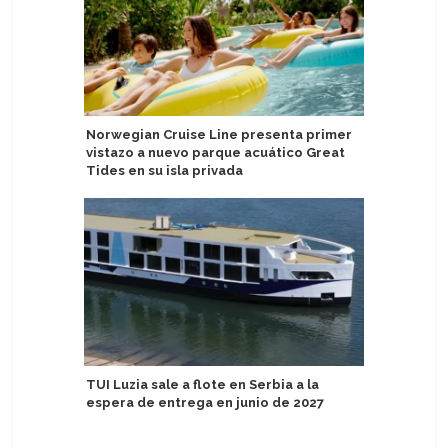
Norwegian Cruise Line presenta primer
Asuka Cr
vistazo a nuevo parque acuático Great
otoño co
Tides en su isla privada
Crystal a
TUI Luzia sale a flote en Serbia a la
at Sea pa
espera de entrega en junio de 2027