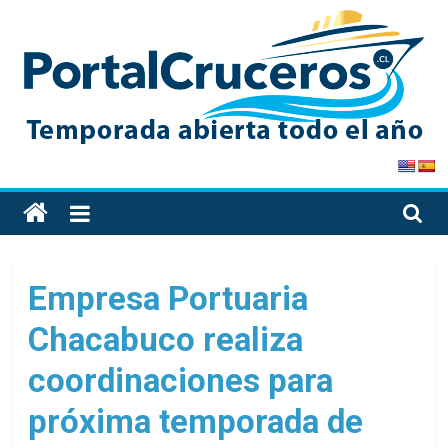
Skip
to
content
PortalCruceros
Toda
la
información
de
Empresa Portuaria
cruceros
Chacabuco realiza
en
un
coordinaciones para
solo
sitio
próxima temporada de