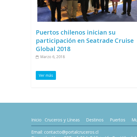
Puertos chilenos inician su
participación en Seatrade Cruise
Global 2018
Marzo 6, 2018
Ver más
Inicio
Cruceros y Líneas
Destinos
Puertos
Mu
Email: contacto@portalcruceros.cl