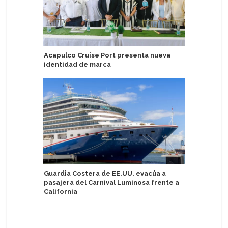
Acapulco Cruise Port presenta nueva
Windstar
identidad de marca
del Cari
pequeño
Guardia Costera de EE.UU. evacúa a
pasajera del Carnival Luminosa frente a
Nuevo fer
California
Group co
reducció