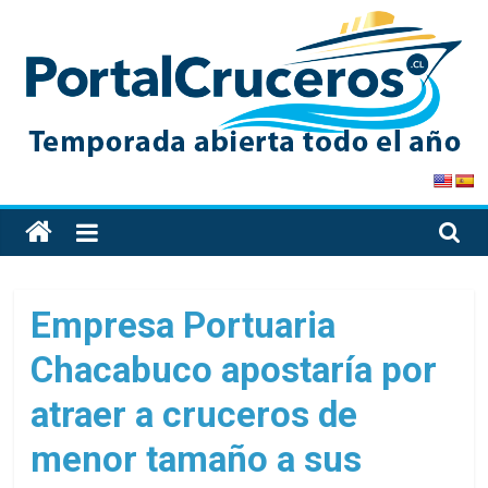
Skip
to
content
PortalCruceros
Toda
la
información
de
Empresa Portuaria
cruceros
Chacabuco apostaría por
en
un
atraer a cruceros de
solo
sitio
menor tamaño a sus