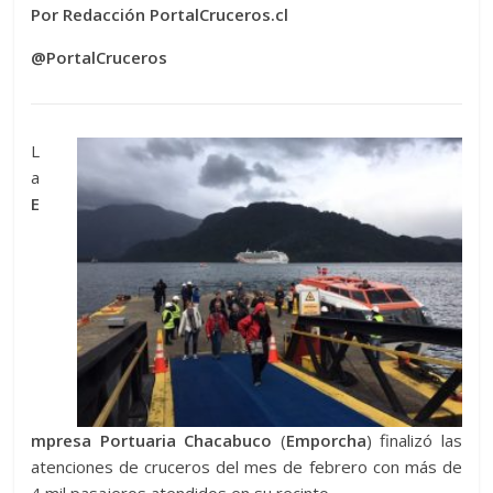
Por Redacción PortalCruceros.cl
@PortalCruceros
L
a
E
mpresa Portuaria Chacabuco
(
Emporcha
) finalizó las
atenciones de cruceros del mes de febrero con más de
4 mil pasajeros atendidos en su recinto.