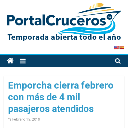
Skip
to
content
PortalCruceros
Toda
la
información
de
Emporcha cierra febrero
cruceros
con más de 4 mil
en
un
pasajeros atendidos
solo
sitio
Febrero 19, 2019