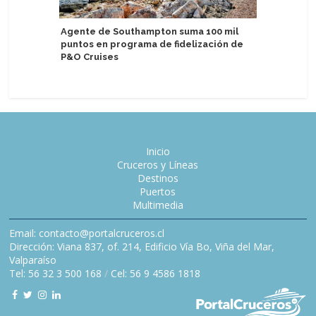
The Ritz-
Agente de Southampton suma 100 mil
Eberjey 
puntos en programa de fidelización de
dormir de
P&O Cruises
Inicio
Cruceros y Líneas
Destinos
Puertos
Multimedia
Email: contacto@portalcruceros.cl
Dirección: Viana 837, of. 214, Edificio Vía Bo, Viña del Mar,
Valparaíso
Tel: 56 32 3 500 168
/
Cel: 56 9 4586 1818