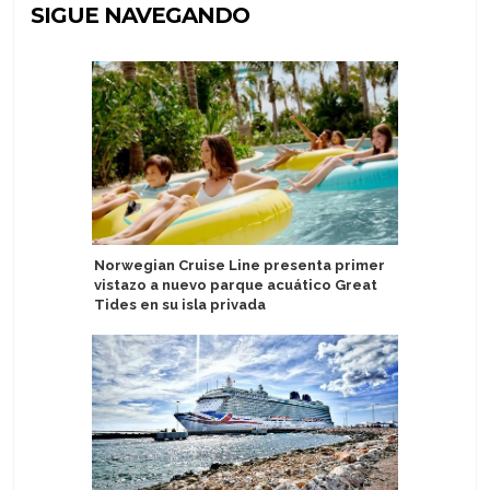
SIGUE NAVEGANDO
Norwegian Cruise Line presenta primer
Silverse
vistazo a nuevo parque acuático Great
con Perr
Tides en su isla privada