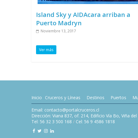
Island Sky y AIDAcara arriban a
Puerto Madryn
Noviembre 13, 2017
Ver más
Inicio
Cruceros y Líneas
Destinos
Puertos
Mu
Email: contacto@portalcruceros.cl
Dirección: Viana 837, of. 214, Edificio Vía Bo, Viña de
Tel: 56 32 3 500 168
/
Cel: 56 9 4586 1818