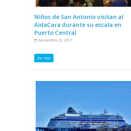
Niños de San Antonio visitan al
AidaCara durante su escala en
Puerto Central
Noviembre 22, 2017
Ver más