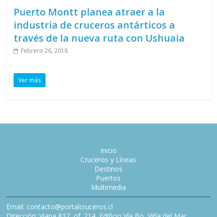
Puerto Montt planea atraer a la
industria de cruceros antárticos a
través de la nueva ruta con Ushuaia
Febrero 26, 2018
Ver más
Inicio
Cruceros y Líneas
Destinos
Puertos
Multimedia
Email: contacto@portalcruceros.cl
Dirección: Viana 837, of. 214, Edificio Vía Bo, Viña del Mar,