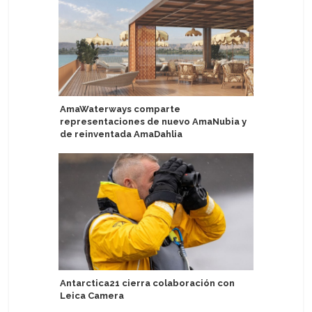
AmaWaterways comparte
Uniworld
representaciones de nuevo AmaNubia y
tres nue
de reinventada AmaDahlia
Explora II
Antarctica21 cierra colaboración con
entrega e
Leica Camera