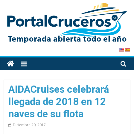
Skip
to
content
PortalCruceros
Toda
la
información
de
AIDACruises celebrará
cruceros
llegada de 2018 en 12
en
un
naves de su flota
solo
sitio
Diciembre 20, 2017