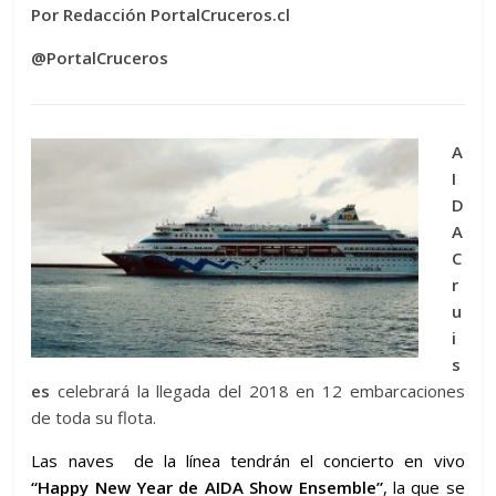
Por Redacción PortalCruceros.cl
@PortalCruceros
A
I
D
A
C
r
u
i
s
es
celebrará la llegada del 2018 en 12 embarcaciones
de toda su flota.
Las naves de la línea tendrán el concierto en vivo
“Happy New Year de AIDA Show Ensemble”
, la que se