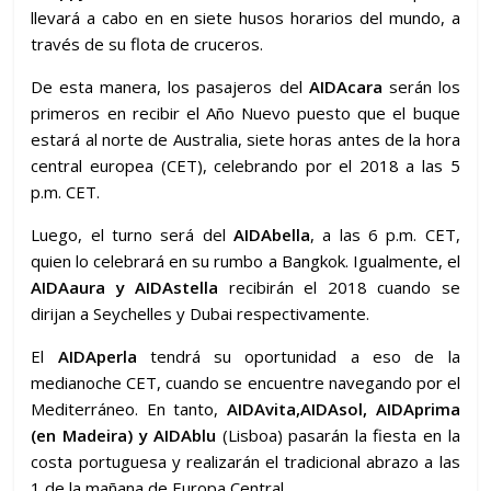
llevará a cabo en en siete husos horarios del mundo, a
través de su flota de cruceros.
De esta manera, los pasajeros
del
AIDAcara
serán los
primeros en recibir el Año Nuevo puesto que el buque
estará al norte de Australia, siete horas antes de la hora
central europea (CET), celebrando por el 2018
a las 5
p.m. CET.
Luego, el turno será del
AIDAbella
, a las 6 p.m. CET,
quien lo celebrará en su rumbo a Bangkok. Igualmente, el
AIDAaura y AIDAstella
recibirán el 2018 cuando se
dirijan a Seychelles y Dubai respectivamente.
El
AIDAperla
tendrá su oportunidad a eso de la
medianoche CET, cuando se encuentre navegando por el
Mediterráneo. En tanto,
AIDAvita,AIDAsol, AIDAprima
(en Madeira) y AIDAblu
(Lisboa) pasarán la fiesta en la
costa portuguesa y realizarán el tradicional abrazo a las
1 de la mañana de Europa Central.