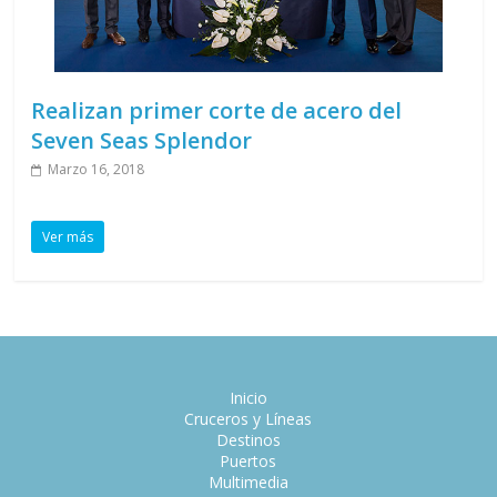
Realizan primer corte de acero del
Seven Seas Splendor
Marzo 16, 2018
Ver más
Inicio
Cruceros y Líneas
Destinos
Puertos
Multimedia