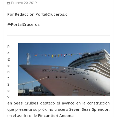
Febrero 20, 2019
Por Redacción PortalCruceros.cl
@PortalCruceros
R
e
g
e
n
t
S
e
v
en Seas Cruises
destacó el avance en la construcción
que presenta su próximo crucero
Seven Seas Splendor,
en el astillero de
Fincantieri Ancona
.