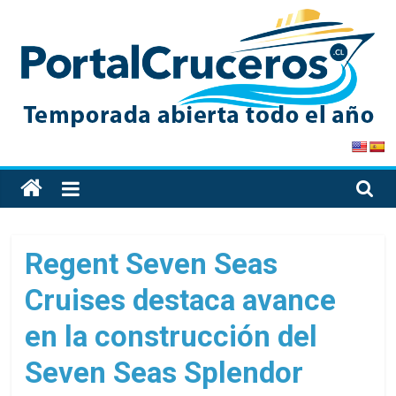
Skip
to
content
PortalCruceros
Toda
la
información
de
Regent Seven Seas
cruceros
Cruises destaca avance
en
un
en la construcción del
solo
sitio
Seven Seas Splendor