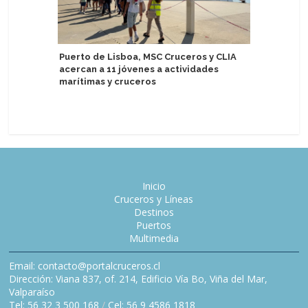
Puerto de Lisboa, MSC Cruceros y CLIA
Norwegia
acercan a 11 jóvenes a actividades
en viaje
marítimas y cruceros
Inicio
Cruceros y Líneas
Destinos
Puertos
Multimedia
Email: contacto@portalcruceros.cl
Dirección: Viana 837, of. 214, Edificio Vía Bo, Viña del Mar,
Valparaíso
Tel: 56 32 3 500 168
/
Cel: 56 9 4586 1818