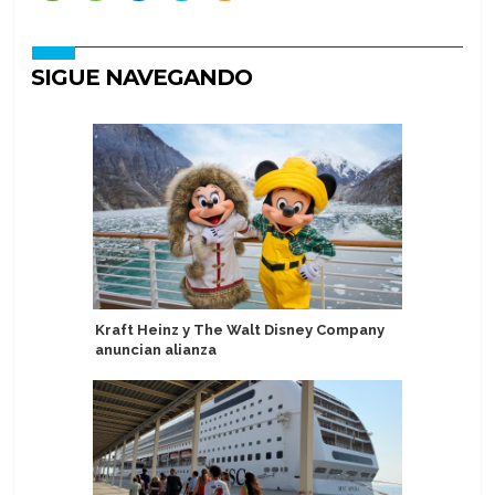
SIGUE NAVEGANDO
Kraft Heinz y The Walt Disney Company
Agente de
anuncian alianza
errores a