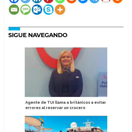
SIGUE NAVEGANDO
Agente de TUI llama a británicos a evitar
Seabourn
errores al reservar un crucero
Collecti