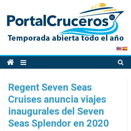
Skip
to
content
PortalCruceros
Toda
la
información
de
Regent Seven Seas
cruceros
Cruises anuncia viajes
en
un
inaugurales del Seven
solo
sitio
Seas Splendor en 2020