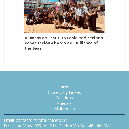
Alumnos del Instituto Paolo Baffi reciben
Pasajeros
capacitación a bordo del Brilliance of
cambiand
the Seas
pedir tr
Inicio
Cruceros y Líneas
Destinos
Puertos
Multimedia
Email: contacto@portalcruceros.cl
Dirección: Viana 837, of. 214, Edificio Vía Bo, Viña del Mar,