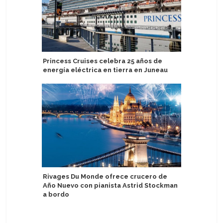
Princess Cruises celebra 25 años de
Victoria
energía eléctrica en tierra en Juneau
barcos
Rivages Du Monde ofrece crucero de
Nuevo ser
Año Nuevo con pianista Astrid Stockman
ferry de 
a bordo