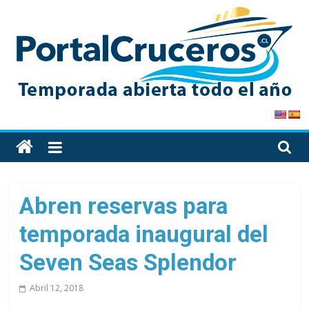
Skip
to
content
PortalCruceros
Toda
la
información
de
Abren reservas para
cruceros
temporada inaugural del
en
un
Seven Seas Splendor
solo
sitio
Abril 12, 2018