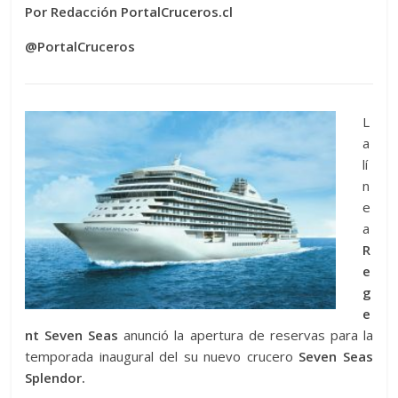
Por Redacción PortalCruceros.cl
@PortalCruceros
L
a
lí
n
e
a
R
e
g
e
nt Seven Seas
anunció la apertura de reservas para la
temporada inaugural del su nuevo crucero
Seven Seas
Splendor.