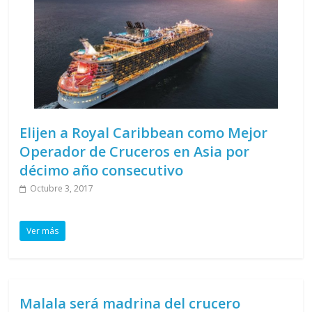
Elijen a Royal Caribbean como Mejor
Operador de Cruceros en Asia por
décimo año consecutivo
Octubre 3, 2017
Ver más
Malala será madrina del crucero