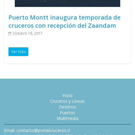
Puerto Montt inaugura temporada de
cruceros con recepción del Zaandam
Octubre 18, 2017
Ver más
Inicio
Cruceros y Líneas
Destinos
Puertos
Multimedia
Email: contacto@portalcruceros.cl