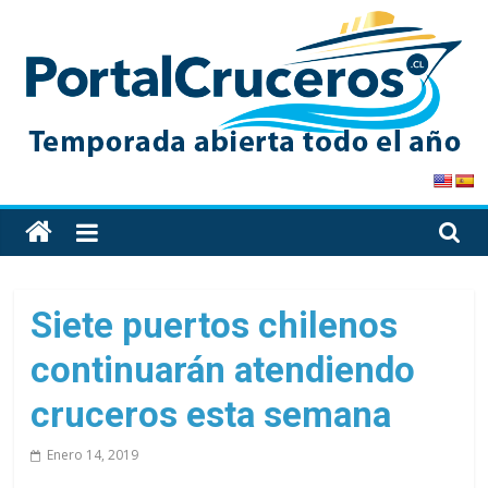
Skip
to
content
PortalCruceros
Toda
la
información
de
Siete puertos chilenos
cruceros
continuarán atendiendo
en
un
cruceros esta semana
solo
sitio
Enero 14, 2019