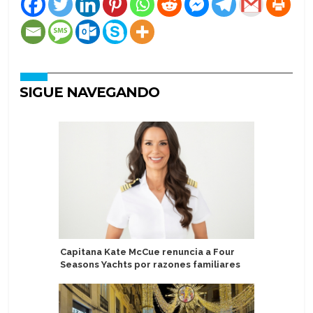
SIGUE NAVEGANDO
Capitana Kate McCue renuncia a Four
P&O Crui
Seasons Yachts por razones familiares
Keel & Co