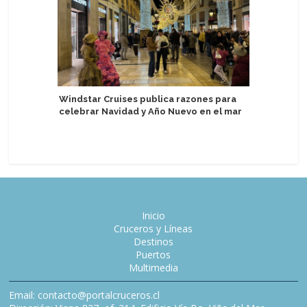
Windstar Cruises publica razones para
Disney C
celebrar Navidad y Año Nuevo en el mar
Very Merr
Inicio
Cruceros y Líneas
Destinos
Puertos
Multimedia
Email: contacto@portalcruceros.cl