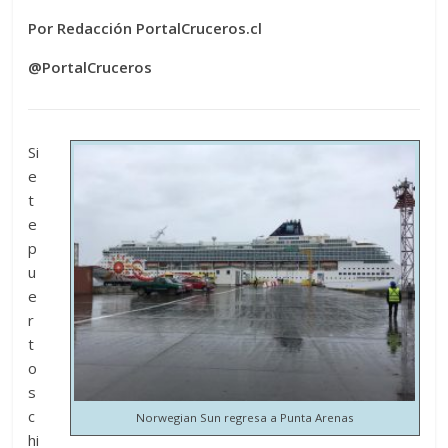
Por Redacción PortalCruceros.cl
@PortalCruceros
Si
e
t
e
p
u
e
r
t
o
s
c
Norwegian Sun regresa a Punta Arenas
hi