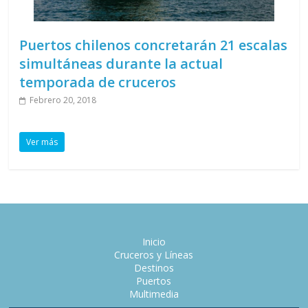
Puertos chilenos concretarán 21 escalas
simultáneas durante la actual
temporada de cruceros
Febrero 20, 2018
Ver más
Inicio
Cruceros y Líneas
Destinos
Puertos
Multimedia